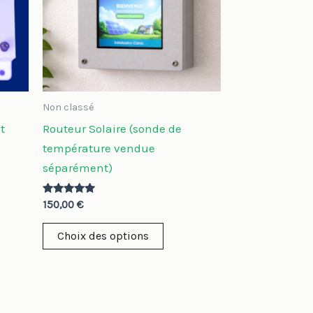
variations.
Les
options
peuvent
être
choisies
Non classé
sur
t
Routeur Solaire (sonde de
la
température vendue
page
séparément)
du
produit
Note
150,00
€
4.86
sur 5
Choix des options