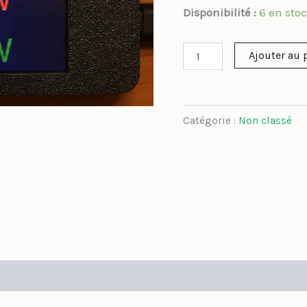
basé sur
Disponibilité :
6 en sto
notation
client
Ajouter au 
Catégorie :
Non classé
aires
Avis (1)