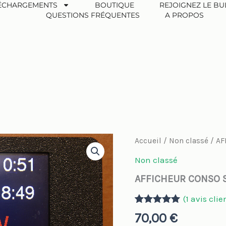
ÉCHARGEMENTS
BOUTIQUE
REJOIGNEZ LE BU
QUESTIONS FRÉQUENTES
A PROPOS
AFFICHEUR
Accueil
/
Non classé
/ AF
CONSO
SOLAIRE
Non classé
quantité
AFFICHEUR CONSO 
(
1
avis clie
Noté
1
5.00
70,00
€
sur 5