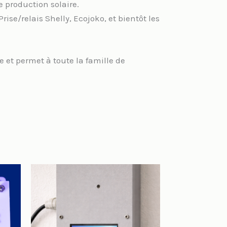
e production solaire.
ise/relais Shelly, Ecojoko, et bientôt les
e et permet à toute la famille de
Ce
produit
a
plusieurs