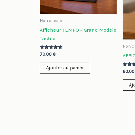
Non classé
Afficheur TEMPO – Grand Modèle
Tactile
Non c
Note
70,00
€
AFFI
5.00
sur 5
Ajouter au panier
Note
60,0
5.00
sur 5
Aj