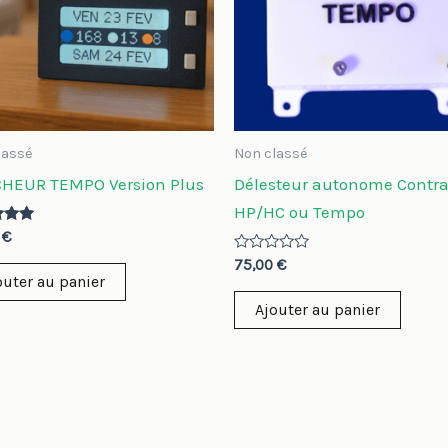
lassé
Non classé
CHEUR TEMPO Version Plus
Délesteur autonome Contra
HP/HC ou Tempo
0
€
Note
75,00
€
0
outer au panier
sur
5
Ajouter au panier