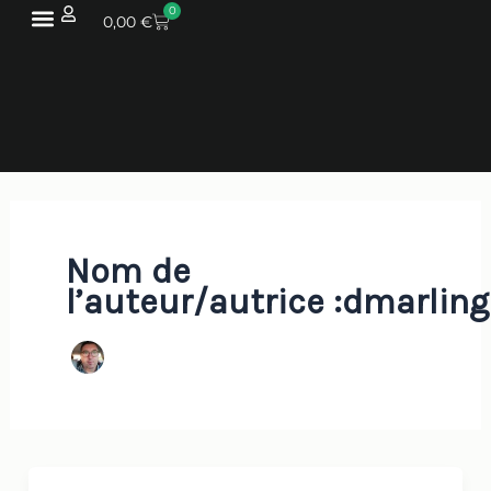
Aller
0
PANIER
0,00
€
au
contenu
Nom de
l’auteur/autrice :dmarlin