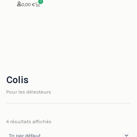
0
Aller
PANIER
0,00
€
au
contenu
Colis
Pour les délesteurs
4 résultats affichés