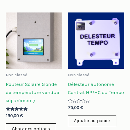
Ce
produit
a
plusieurs
variations.
Les
options
peuvent
Non classé
Non classé
être
Routeur Solaire (sonde
Délesteur autonome
choisies
de température vendue
Contrat HP/HC ou Tempo
sur
séparément)
la
Note
75,00
€
0
page
Note
sur
150,00
€
4.86
5
Ajouter au panier
du
sur 5
Choix des options
produit