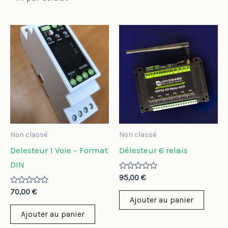
Non classé
Non classé
Delesteur 1 Voie – Format
Délesteur 6 relais
DIN
Note
95,00
€
0
Note
sur
70,00
€
0
5
Ajouter au panier
sur
5
Ajouter au panier