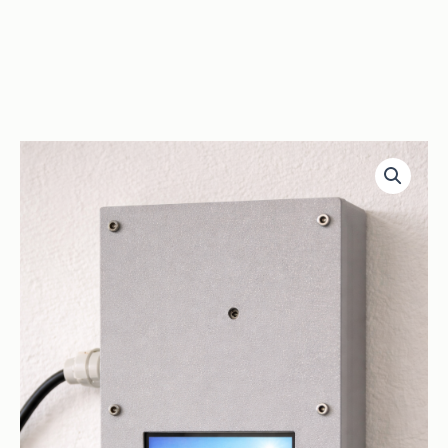
Routeur
Solaire
(sonde
de
température
vendue
séparément)
quantité