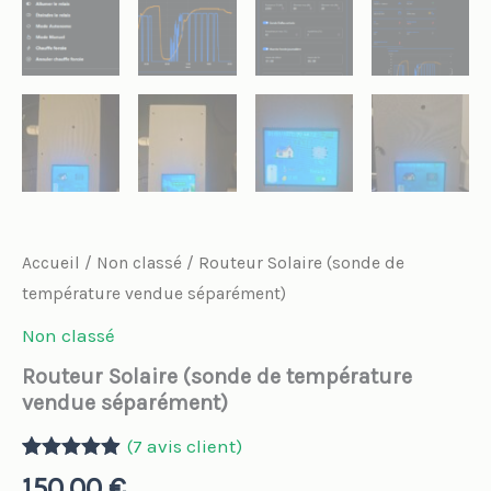
Accueil
/
Non classé
/ Routeur Solaire (sonde de
température vendue séparément)
Non classé
Routeur Solaire (sonde de température
vendue séparément)
(
7
avis client)
Noté
7
4.86
150,00
€