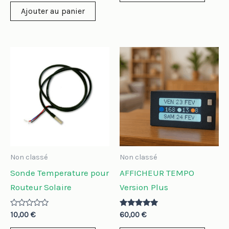
sur
5
Ajouter au panier
Non classé
Non classé
Sonde Temperature pour
AFFICHEUR TEMPO
Routeur Solaire
Version Plus
Note
Note
10,00
€
60,00
€
0
5.00
sur
sur 5