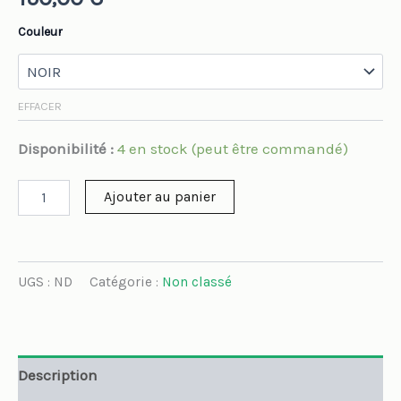
sur 5
basé sur
notations
Couleur
client
EFFACER
Disponibilité :
4 en stock (peut être commandé)
Ajouter au panier
UGS :
ND
Catégorie :
Non classé
Description