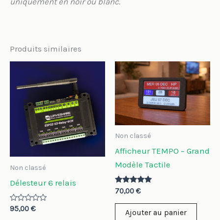
uniquement en noir ou blanc.
Produits similaires
Non classé
Afficheur TEMPO – Grand
Modèle Tactile
Non classé
Délesteur 6 relais
Note
70,00
€
5.00
sur 5
Note
95,00
€
Ajouter au panier
0