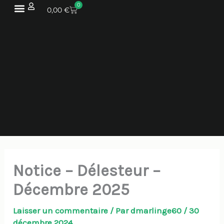
Aller
0
PANIER
0,00
€
au
contenu
Notice – Délesteur –
Décembre 2025
Laisser un commentaire
/ Par
dmarlinge60
/
30
décembre 2024