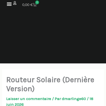
Aller
0
PANIER
0,00
€
au
contenu
Routeur Solaire (Dernière
Version)
Laisser un commentaire
/ Par
dmarlinge60
/
18
juin 2026